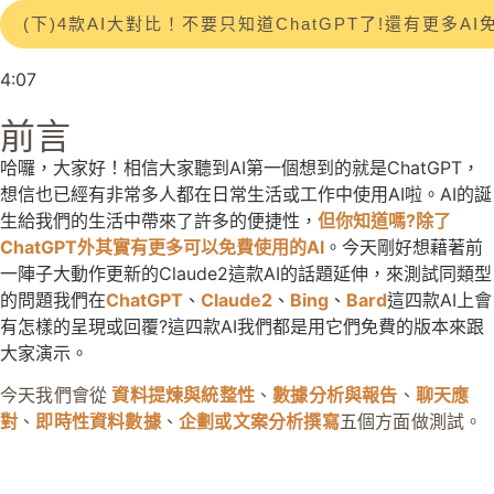
(下)4款AI大對比！不要只知道ChatGPT了!還有更多AI免費使用
4:07
前言
哈囉，大家好！相信大家聽到AI第一個想到的就是ChatGPT，
想信也已經有非常多人都在日常生活或工作中使用AI啦。AI的誕
生給我們的生活中帶來了許多的便捷性，
但你知道嗎?除了
ChatGPT外其實有更多可以免費使用的AI
。今天剛好想藉著前
一陣子大動作更新的Claude2這款AI的話題延伸，來測試同類型
的問題我們在
ChatGPT
、
Claude2
、
Bing
、
Bard
這四款AI上會
有怎樣的呈現或回覆?這四款AI我們都是用它們免費的版本來跟
大家演示。
今天我們會從
資料提煉與統整性
、
數據分析與報告
、
聊天應
對
、
即時性資料數據
、
企劃或文案分析撰寫
五個方面做測試。