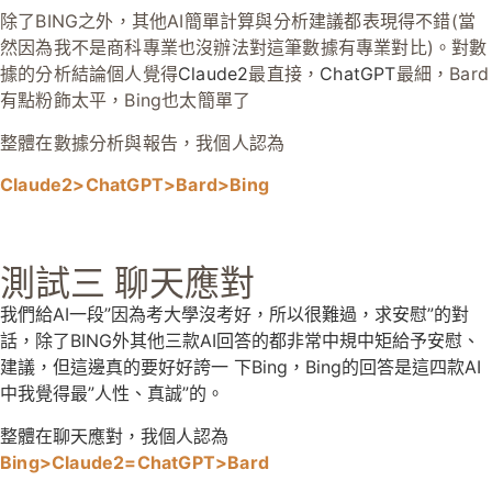
除了BING之外，其他AI簡單計算與分析建議都表現得不錯(當
然因為我不是商科專業也沒辦法對這筆數據有專業對比)。對數
據的分析結論個人覺得
Claude2
最直接，
ChatGPT
最細，Bard
有點粉飾太平，Bing也太簡單了
整體在數據分析與報告，我個人認為
Claude2>
ChatGPT
>
Bard>
Bing
測試三 聊天應對
我們給AI一段”因為考大學沒考好，所以很難過，求安慰”的對
話，除了BING外其他三款AI回答的都非常中規中矩給予安慰、
建議，但這邊真的要好好誇一 下Bing，Bing的回答是這四款AI
中我覺得最”人性、真誠”的。
整體在聊天應對，我個人認為
Bing>
Claude2=
ChatGPT
>
Bard