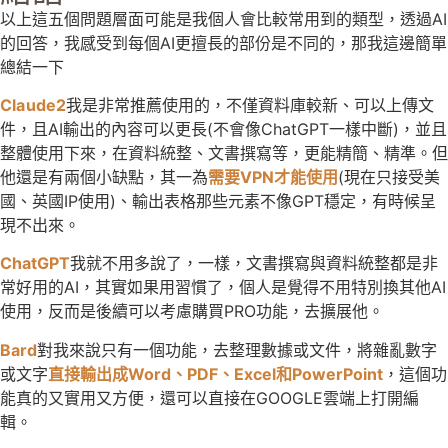
以上這五個問題層面可能是我個人會比較常用到的類型，透過AI
的回答，我感受到每個AI更擅長的部份是不同的，那我這邊簡單
總結一下
Claude2
我是非常推薦使用的，不僅資料庫較新、可以上傳文
件，且AI輸出的內容可以更長(不會像ChatGPT一樣中斷)，並且
整體使用下來，在資料統整、文書撰寫等，更能精簡、精準。但
他還是有兩個小缺點，其一為
需要VPN才能使用
(現在只接受美
國、英國IP使用)、輸出表格那些元素不像GPT穩定，有時候呈
現不出來。
ChatGPT
我就不用多說了，一樣，文書撰寫與資料統整都是非
常好用的AI，其實如果用習慣了，個人是覺得不用特別換其他AI
使用，反而是後續可以考慮購買PRO功能，去擴展他。
Bard
對我來說只有一個功能，去整理數據或文件，將雜亂數字
或文字
直接輸出成Word、PDF、Excel和PowerPoint
，這個功
能真的又實用又方便，還可以直接在GOOGLE雲端上打開編
輯。